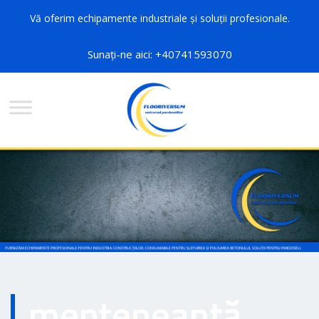
Vă oferim echipamente industriale și soluții profesionale.
Sunați-ne aici: +40741593070
menteneanță