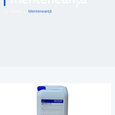
–
Home
Menteneanță
OBTEGO C-10 detergent alcalin pentru beton