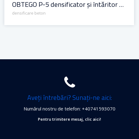
OBTEGO P-5 densificator și întăritor de beton cu efect de impregnare
densificare beton
Aveți întrebări? Sunați-ne aici:
Numărul nostru de telefon: +40741593070
Pentru trimitere mesaj, clic aici!