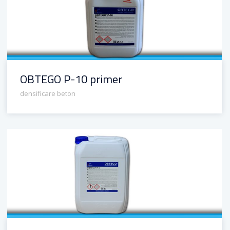
OBTEGO P-10 primer
densificare beton
OBTEGO P-5 densificator și întăritor de beton cu efect de impregnare