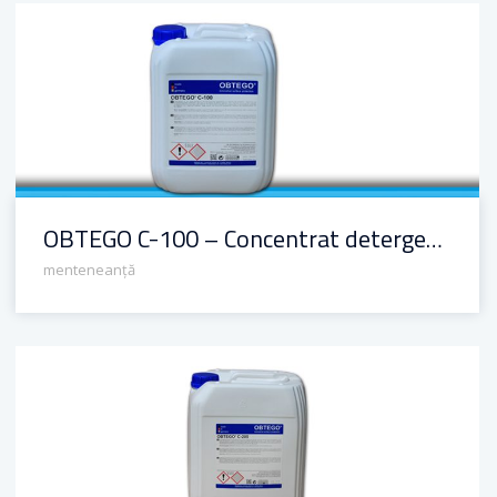
OBTEGO C-100 – Concentrat detergent pH neutru pentru curățenia zilnică
OBTEGO C-100 – Concentrat detergent pH neutru pentru curățenia zilnică
menteneanță
OBTEGO C-205 agent de curățare și impregnare pentru beton