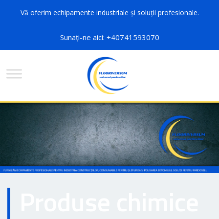
Vă oferim echipamente industriale și soluții profesionale.
Sunați-ne aici: +40741593070
Produse chimice