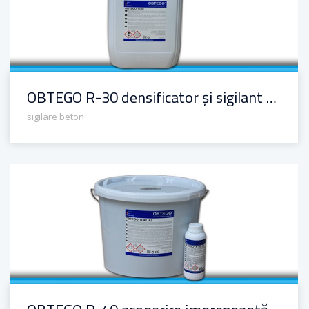
OBTEGO R-30 densificator și sigilant pentru beton
sigilare beton
OBTEGO R-40 acoperire impregnantă colorată pentru beton