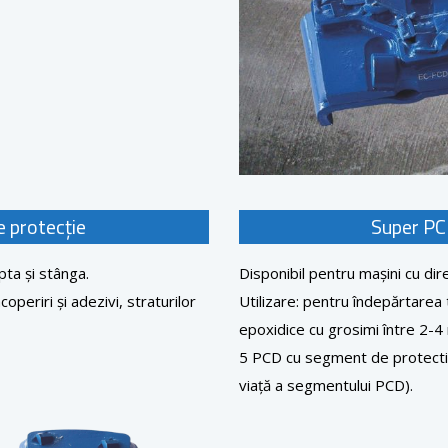
 protecție
Super PC
pta și stânga.
Disponibil pentru mașini cu dir
operiri și adezivi, straturilor
Utilizare: pentru îndepărtarea t
epoxidice cu grosimi între 2-
5 PCD cu segment de protecti
viață a segmentului PCD).