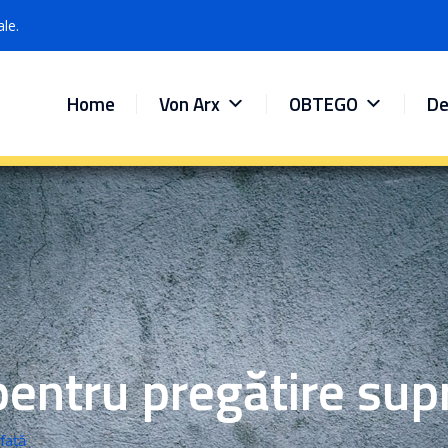
ale.
Home
Von Arx
OBTEGO
De
entru pregătire sup
față