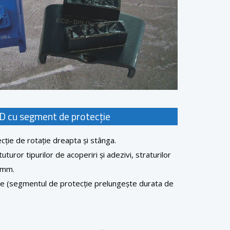
D cu segment de protecție
ecție de rotație dreapta și stânga.
uturor tipurilor de acoperiri și adezivi, straturilor
4 mm.
e (segmentul de protecție prelungește durata de