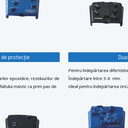
 de protecție
Duo
Pentru îndepărtarea diferitelor 
rilor epoxidice, reziduurilor de
Îndepărtare între 3-6 mm.
sfaltului mastic ca prim pas de
Ideal pentru îndepărtarea orică