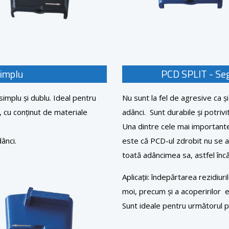
simplu
PCD SPLIT - Seg
implu și dublu. Ideal pentru
Nu sunt la fel de agresive ca ș
, cu conținut de materiale
adânci. Sunt durabile și potrivi
Una dintre cele mai importante c
ânci.
este că PCD-ul zdrobit nu se a
toată adâncimea sa, astfel încât 
Aplicații: îndepărtarea rezidiu
moi, precum și a acoperirilor el
Sunt ideale pentru următorul p