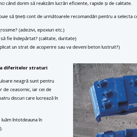
 când dorim să realizăm lucrări eficiente, rapide și de calitate.
rebuie să țineți cont de următoarele recomandări pentru a selecta c
rosime? (adezivi, epoxiuri etc.)
 fie îndepărtat? (calitate, duritate)
 aplicat un strat de acoperire sau va deveni beton lustruit?)
 diferitelor straturi
 culoare neagră sunt pentru
or de ceasornic, iar cei de
atru discuri care lucrează în
 luăm întotdeauna în
).