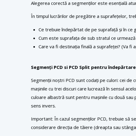
Alegerea corectă a segmenților este esențială atunci
În timpul lucrărilor de pregătire a suprafețelor, t
Ce trebuie îndepărtat de pe suprafață și în ce g
Cum este suprafața de sub stratul ce urmează să
Care va fi destinația finală a suprafeței? (Va fi
Segmenți PCD si PCD Split pentru îndepărtarea
Segmenții noștri PCD sunt codați pe culori: cei de
mașinile cu trei discuri care lucrează în sensul acel
culoare albastră sunt pentru mașinile cu două sau p
sens invers.
Important: În cazul segmenților PCD, trebuie să se
considerare direcția de tăiere (dreapta sau stânga