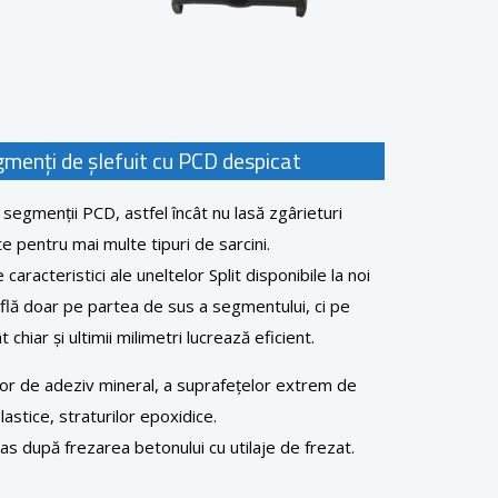
menți de șlefuit cu PCD despicat
i segmenții PCD, astfel încât nu lasă zgârieturi
te pentru mai multe tipuri de sarcini.
aracteristici ale uneltelor Split disponibile la noi
flă doar pe partea de sus a segmentului, ci pe
chiar și ultimii milimetri lucrează eficient.
rilor de adeziv mineral, a suprafețelor extrem de
astice, straturilor epoxidice.
as după frezarea betonului cu utilaje de frezat.